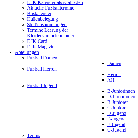
DJK Kalender als iCal laden
Aktuelle Fußballtermine
Buskalender
Hallenbelegung
Straßensammlungen
Termine Leerung der
Kleidersammelcontainer
DJK Card
DJK Magazin
Abteilungen
Fußball Damen
Damen
Fußball Herren
Herren
AH
Fußball Jugend
B-Juniorinnen
D-Juniorinnen
B-Junioren
C-Junioren
D-Jugend
E-Jugend
F-Jugend
G-Jugend
Tennis