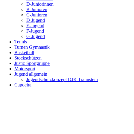
D-Juniorinnen
B-Junioren
C-Junioren
D-Jugend
E-Jugend
F-Jugend
G-Jugend
Tennis
Turnen Gymnastik
Basketball
Stockschützen
Justiz-Sportgruppe
Motorsport
Jugend allgemein
Jugendschutzkonzept DJK Traunstein
Capoeira