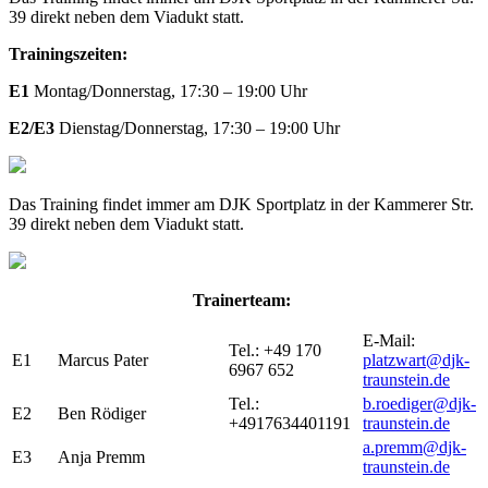
39 direkt neben dem Viadukt statt.
Trainingszeiten:
E1
Montag/Donnerstag, 17:30 – 19:00 Uhr
E2/E3
Dienstag/Donnerstag, 17:30 – 19:00 Uhr
Das Training findet immer am DJK Sportplatz in der Kammerer Str.
39 direkt neben dem Viadukt statt.
Trainerteam:
E-Mail:
Tel.: +49 170
E1
Marcus Pater
platzwart@djk-
6967 652
traunstein.de
Tel.:
b.roediger@djk-
E2
Ben Rödiger
+4917634401191
traunstein.de
a.premm@djk-
E3
Anja Premm
traunstein.de