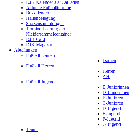
DJK Kalender als iCal laden
Aktuelle Fußballtermine
Buskalender
Hallenbelegung
Straßensammlungen
Termine Leerung der
Kleidersammelcontainer
DJK Card
DJK Magazin
Abteilungen
Fußball Damen
Damen
Fußball Herren
Herren
AH
Fußball Jugend
B-Juniorinnen
D-Juniorinnen
B-Junioren
C-Junioren
D-Jugend
E-Jugend
F-Jugend
G-Jugend
Tennis