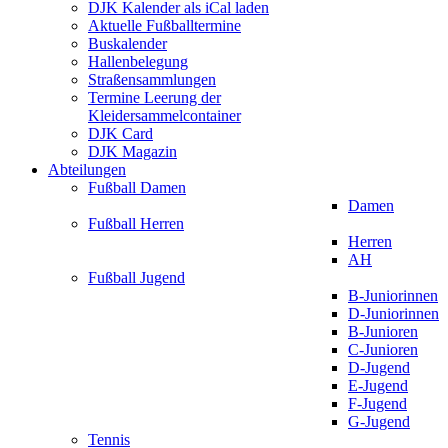
DJK Kalender als iCal laden
Aktuelle Fußballtermine
Buskalender
Hallenbelegung
Straßensammlungen
Termine Leerung der
Kleidersammelcontainer
DJK Card
DJK Magazin
Abteilungen
Fußball Damen
Damen
Fußball Herren
Herren
AH
Fußball Jugend
B-Juniorinnen
D-Juniorinnen
B-Junioren
C-Junioren
D-Jugend
E-Jugend
F-Jugend
G-Jugend
Tennis