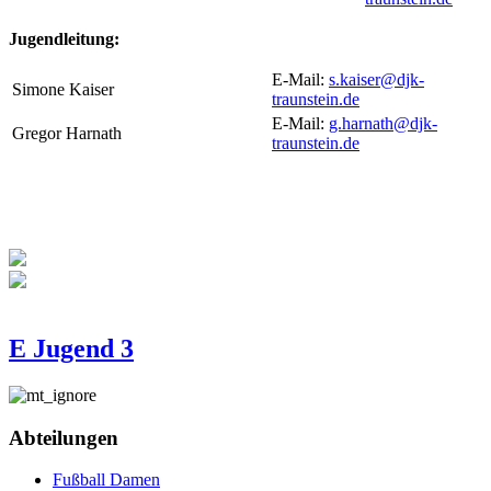
Jugendleitung:
E-Mail:
s.kaiser@djk-
Simone Kaiser
traunstein.de
E-Mail:
g.harnath@djk-
Gregor Harnath
traunstein.de
E Jugend 3
Abteilungen
Fußball Damen