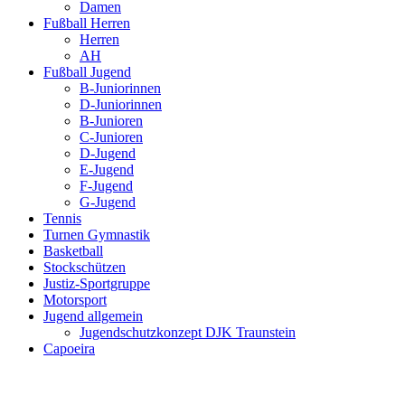
Damen
Fußball Herren
Herren
AH
Fußball Jugend
B-Juniorinnen
D-Juniorinnen
B-Junioren
C-Junioren
D-Jugend
E-Jugend
F-Jugend
G-Jugend
Tennis
Turnen Gymnastik
Basketball
Stockschützen
Justiz-Sportgruppe
Motorsport
Jugend allgemein
Jugendschutzkonzept DJK Traunstein
Capoeira