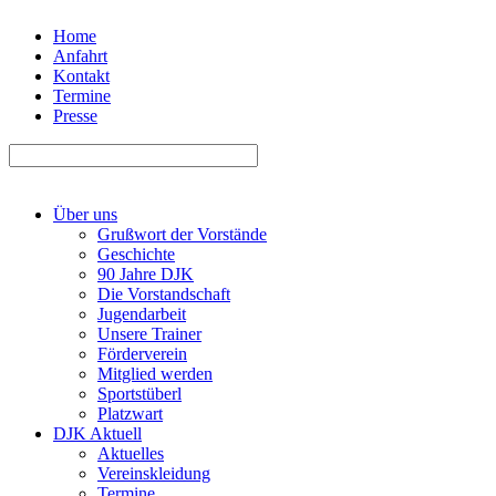
Home
Anfahrt
Kontakt
Termine
Presse
Über uns
Grußwort der Vorstände
Geschichte
90 Jahre DJK
Die Vorstandschaft
Jugendarbeit
Unsere Trainer
Förderverein
Mitglied werden
Sportstüberl
Platzwart
DJK Aktuell
Aktuelles
Vereinskleidung
Termine