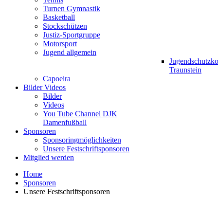
Turnen Gymnastik
Basketball
Stockschützen
Justiz-Sportgruppe
Motorsport
Jugend allgemein
Jugendschutzk
Traunstein
Capoeira
Bilder Videos
Bilder
Videos
You Tube Channel DJK
Damenfußball
Sponsoren
Sponsoringmöglichkeiten
Unsere Festschriftsponsoren
Mitglied werden
Home
Sponsoren
Unsere Festschriftsponsoren