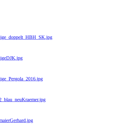
Anzeige_doppelt_HBH_SK.jpg
zeigeDJK.jpg
zeige_Pergola_2016.jpg
Z_2_blau_neuKraemer.jpg
hmaierGerhard.jpg