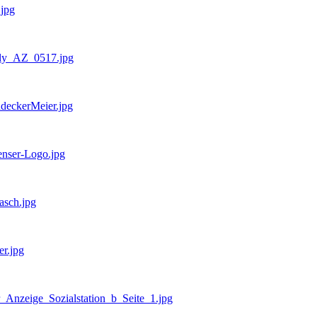
.jpg
arly_AZ_0517.jpg
hdeckerMeier.jpg
senser-Logo.jpg
asch.jpg
er.jpg
er_Anzeige_Sozialstation_b_Seite_1.jpg