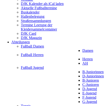
DJK Kalender als iCal laden
Aktuelle Fußballtermine
Buskalender
Hallenbelegung
Straßensammlungen
Termine Leerung der
Kleidersammelcontainer
DJK Card
DJK Magazin
Abteilungen
Fußball Damen
Damen
Fußball Herren
Herren
AH
Fußball Jugend
B-Juniorinnen
D-Juniorinnen
B-Junioren
C-Junioren
D-Jugend
E-Jugend
F-Jugend
G-Jugend
Tennis