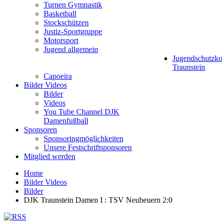
Turnen Gymnastik
Basketball
Stockschützen
Justiz-Sportgruppe
Motorsport
Jugend allgemein
Jugendschutzk
Traunstein
Capoeira
Bilder Videos
Bilder
Videos
You Tube Channel DJK
Damenfußball
Sponsoren
Sponsoringmöglichkeiten
Unsere Festschriftsponsoren
Mitglied werden
Home
Bilder Videos
Bilder
DJK Traunstein Damen I : TSV Neubeuern 2:0