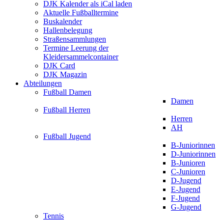
DJK Kalender als iCal laden
Aktuelle Fußballtermine
Buskalender
Hallenbelegung
Straßensammlungen
Termine Leerung der
Kleidersammelcontainer
DJK Card
DJK Magazin
Abteilungen
Fußball Damen
Damen
Fußball Herren
Herren
AH
Fußball Jugend
B-Juniorinnen
D-Juniorinnen
B-Junioren
C-Junioren
D-Jugend
E-Jugend
F-Jugend
G-Jugend
Tennis