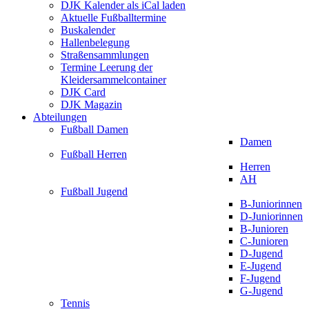
DJK Kalender als iCal laden
Aktuelle Fußballtermine
Buskalender
Hallenbelegung
Straßensammlungen
Termine Leerung der
Kleidersammelcontainer
DJK Card
DJK Magazin
Abteilungen
Fußball Damen
Damen
Fußball Herren
Herren
AH
Fußball Jugend
B-Juniorinnen
D-Juniorinnen
B-Junioren
C-Junioren
D-Jugend
E-Jugend
F-Jugend
G-Jugend
Tennis