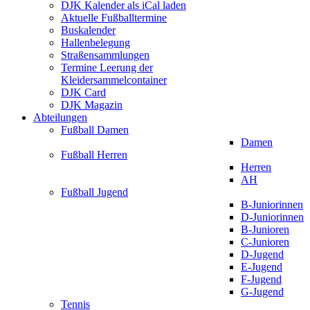
DJK Kalender als iCal laden
Aktuelle Fußballtermine
Buskalender
Hallenbelegung
Straßensammlungen
Termine Leerung der
Kleidersammelcontainer
DJK Card
DJK Magazin
Abteilungen
Fußball Damen
Damen
Fußball Herren
Herren
AH
Fußball Jugend
B-Juniorinnen
D-Juniorinnen
B-Junioren
C-Junioren
D-Jugend
E-Jugend
F-Jugend
G-Jugend
Tennis