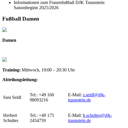
Informationen zum Frauenfußball DJK Traunstein:
Saisonbeginn 2025/2026
Fußball Damen
Damen
Training:
Mittwoch, 19:00 – 20:30 Uhr
Abteilungsleitung:
Tel.: +49 160
E-Mail:
s.seidl@djk-
Susi Seidl
98093216
traunstein.de
Herbert
Tel.: +49 175
E-Mail:
h.schultes@djk-
Schultes
2454759
traunstein.de