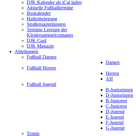
DJK Kalender als iCal laden
Aktuelle Fußballtermine
Buskalender
Hallenbelegung
Straßensammlungen
Termine Leerung der
Kleidersammelcontainer
DJK Card
DJK Magazin
Abteilungen
Fußball Damen
Damen
Fußball Herren
Herren
AH
Fußball Jugend
B-Juniorinnen
D-Juniorinnen
B-Junioren
C-Junioren
D-Jugend
E-Jugend
F-Jugend
G-Jugend
Tennis