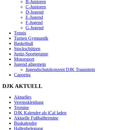
B-Junioren
C-Junioren
D-Jugend
E-Jugend
F-Jugend
G-Jugend
Tennis
Turnen Gymnastik
Basketball
Stockschützen
Justiz-Sportgruppe
Motorsport
Jugend allgemein
Jugendschutzkonzept DJK Traunstein
Capoeira
DJK AKTUELL
Aktuelles
Vereinskleidung
Termine
DJK Kalender als iCal laden
Aktuelle Fußballtermine
Buskalender
Hallenbelegung