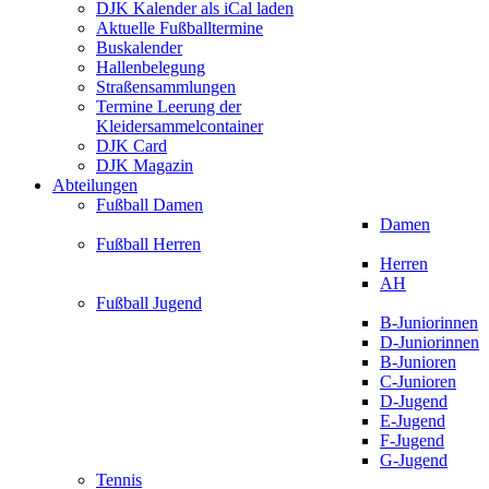
DJK Kalender als iCal laden
Aktuelle Fußballtermine
Buskalender
Hallenbelegung
Straßensammlungen
Termine Leerung der
Kleidersammelcontainer
DJK Card
DJK Magazin
Abteilungen
Fußball Damen
Damen
Fußball Herren
Herren
AH
Fußball Jugend
B-Juniorinnen
D-Juniorinnen
B-Junioren
C-Junioren
D-Jugend
E-Jugend
F-Jugend
G-Jugend
Tennis