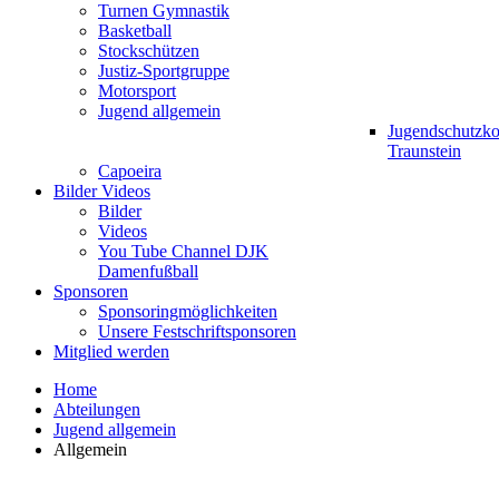
Turnen Gymnastik
Basketball
Stockschützen
Justiz-Sportgruppe
Motorsport
Jugend allgemein
Jugendschutzk
Traunstein
Capoeira
Bilder Videos
Bilder
Videos
You Tube Channel DJK
Damenfußball
Sponsoren
Sponsoringmöglichkeiten
Unsere Festschriftsponsoren
Mitglied werden
Home
Abteilungen
Jugend allgemein
Allgemein