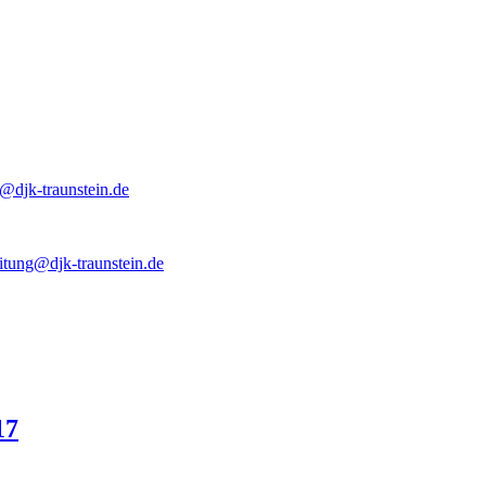
e@djk-traunstein.de
itung@djk-traunstein.de
17