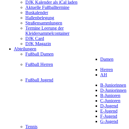
DJK Kalender als iCal laden
Aktuelle Fußballtermine
Buskalender
Hallenbelegung
Straßensammlungen
Termine Leerung der
Kleidersammelcontainer
DJK Card
DJK Magazin
Abteilungen
Fußball Damen
Damen
Fußball Herren
Herren
AH
Fußball Jugend
B-Juniorinnen
D-Juniorinnen
B-Junioren
C-Junioren
D-Jugend
E-Jugend
F-Jugend
G-Jugend
Tennis