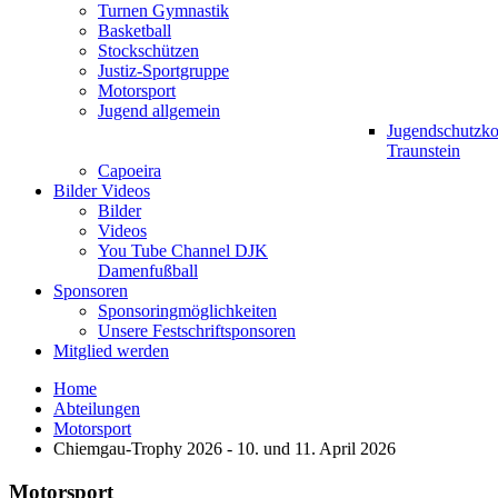
Turnen Gymnastik
Basketball
Stockschützen
Justiz-Sportgruppe
Motorsport
Jugend allgemein
Jugendschutzk
Traunstein
Capoeira
Bilder Videos
Bilder
Videos
You Tube Channel DJK
Damenfußball
Sponsoren
Sponsoringmöglichkeiten
Unsere Festschriftsponsoren
Mitglied werden
Home
Abteilungen
Motorsport
Chiemgau-Trophy 2026 - 10. und 11. April 2026
Motorsport