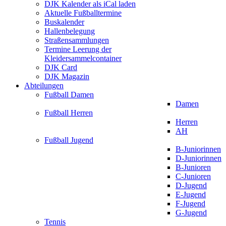
DJK Kalender als iCal laden
Aktuelle Fußballtermine
Buskalender
Hallenbelegung
Straßensammlungen
Termine Leerung der
Kleidersammelcontainer
DJK Card
DJK Magazin
Abteilungen
Fußball Damen
Damen
Fußball Herren
Herren
AH
Fußball Jugend
B-Juniorinnen
D-Juniorinnen
B-Junioren
C-Junioren
D-Jugend
E-Jugend
F-Jugend
G-Jugend
Tennis