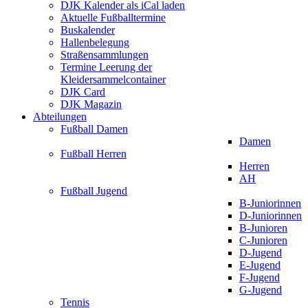
DJK Kalender als iCal laden
Aktuelle Fußballtermine
Buskalender
Hallenbelegung
Straßensammlungen
Termine Leerung der
Kleidersammelcontainer
DJK Card
DJK Magazin
Abteilungen
Fußball Damen
Damen
Fußball Herren
Herren
AH
Fußball Jugend
B-Juniorinnen
D-Juniorinnen
B-Junioren
C-Junioren
D-Jugend
E-Jugend
F-Jugend
G-Jugend
Tennis