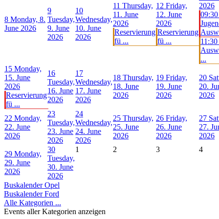
11
Thursday,
12
Friday,
2026
9
10
11. June
12. June
09:30
8
Monday, 8.
Tuesday,
Wednesday,
2026
2026
Jugen
June 2026
9. June
10. June
Reservierung
Reservierung
Ausw 
2026
2026
fü ...
fü ...
11:30
Auswä
...
15
Monday,
16
17
15. June
18
Thursday,
19
Friday,
20
Sat
Tuesday,
Wednesday,
2026
18. June
19. June
20. Ju
16. June
17. June
Reservierung
2026
2026
2026
2026
2026
fü ...
23
24
22
Monday,
25
Thursday,
26
Friday,
27
Sat
Tuesday,
Wednesday,
22. June
25. June
26. June
27. Ju
23. June
24. June
2026
2026
2026
2026
2026
2026
30
1
2
3
4
29
Monday,
Tuesday,
29. June
30. June
2026
2026
Buskalender Opel
Buskalender Ford
Alle Kategorien ...
Events aller Kategorien anzeigen