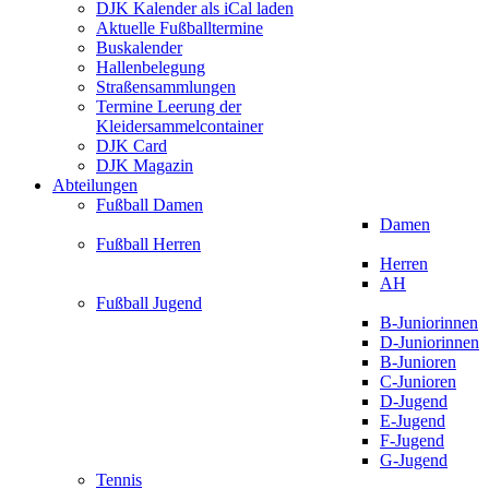
DJK Kalender als iCal laden
Aktuelle Fußballtermine
Buskalender
Hallenbelegung
Straßensammlungen
Termine Leerung der
Kleidersammelcontainer
DJK Card
DJK Magazin
Abteilungen
Fußball Damen
Damen
Fußball Herren
Herren
AH
Fußball Jugend
B-Juniorinnen
D-Juniorinnen
B-Junioren
C-Junioren
D-Jugend
E-Jugend
F-Jugend
G-Jugend
Tennis