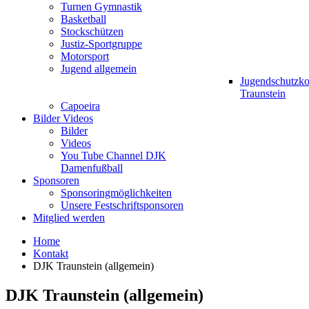
Turnen Gymnastik
Basketball
Stockschützen
Justiz-Sportgruppe
Motorsport
Jugend allgemein
Jugendschutzk
Traunstein
Capoeira
Bilder Videos
Bilder
Videos
You Tube Channel DJK
Damenfußball
Sponsoren
Sponsoringmöglichkeiten
Unsere Festschriftsponsoren
Mitglied werden
Home
Kontakt
DJK Traunstein (allgemein)
DJK Traunstein (allgemein)