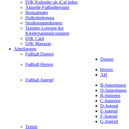
DJK Kalender als iCal laden
Aktuelle Fußballtermine
Buskalender
Hallenbelegung
Straßensammlungen
Termine Leerung der
Kleidersammelcontainer
DJK Card
DJK Magazin
Abteilungen
Fußball Damen
Damen
Fußball Herren
Herren
AH
Fußball Jugend
B-Juniorinnen
D-Juniorinnen
B-Junioren
C-Junioren
D-Jugend
E-Jugend
F-Jugend
G-Jugend
Tennis