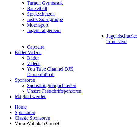
Turnen Gymnastik
Basketball
Stockschützen
Justiz-Sportgruppe
Motorsport
Jugend allgemein
Jugendschutzk
Traunstein
Capoeira
Bilder Videos
Bilder
Videos
You Tube Channel DJK
Damenfußball
Sponsoren
Sponsoringmöglichkeiten
Unsere Festschriftsponsoren
Mitglied werden
Home
Sponsoren
Classic Sponsoren
Vario Wohnbau GmbH