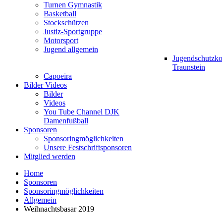
Turnen Gymnastik
Basketball
Stockschützen
Justiz-Sportgruppe
Motorsport
Jugend allgemein
Jugendschutzk
Traunstein
Capoeira
Bilder Videos
Bilder
Videos
You Tube Channel DJK
Damenfußball
Sponsoren
Sponsoringmöglichkeiten
Unsere Festschriftsponsoren
Mitglied werden
Home
Sponsoren
Sponsoringmöglichkeiten
Allgemein
Weihnachtsbasar 2019