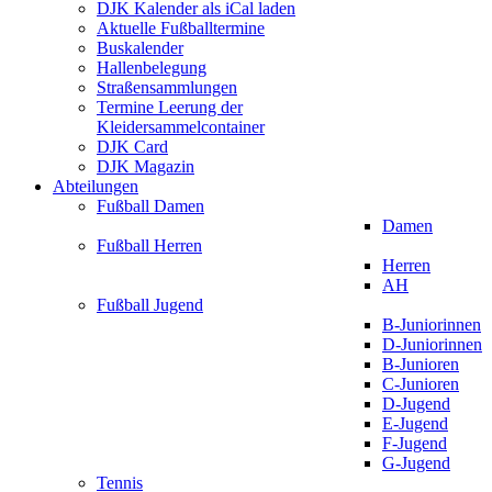
DJK Kalender als iCal laden
Aktuelle Fußballtermine
Buskalender
Hallenbelegung
Straßensammlungen
Termine Leerung der
Kleidersammelcontainer
DJK Card
DJK Magazin
Abteilungen
Fußball Damen
Damen
Fußball Herren
Herren
AH
Fußball Jugend
B-Juniorinnen
D-Juniorinnen
B-Junioren
C-Junioren
D-Jugend
E-Jugend
F-Jugend
G-Jugend
Tennis