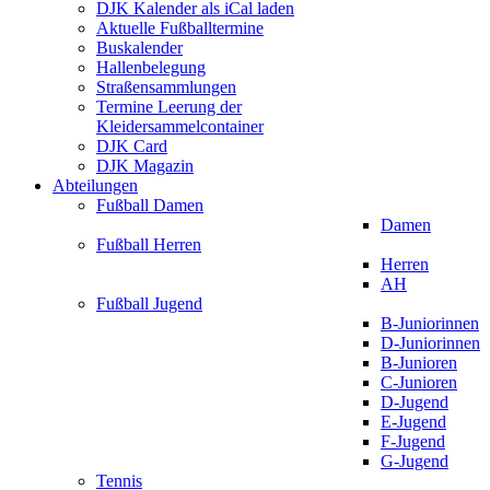
DJK Kalender als iCal laden
Aktuelle Fußballtermine
Buskalender
Hallenbelegung
Straßensammlungen
Termine Leerung der
Kleidersammelcontainer
DJK Card
DJK Magazin
Abteilungen
Fußball Damen
Damen
Fußball Herren
Herren
AH
Fußball Jugend
B-Juniorinnen
D-Juniorinnen
B-Junioren
C-Junioren
D-Jugend
E-Jugend
F-Jugend
G-Jugend
Tennis