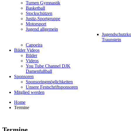
Turnen Gymnastik
Basketball
Stockschützen
Justiz-Sportgruppe
Motorsport
Jugend allgemein
Jugendschutzk
Traunstein
Capoeira
Bilder Videos
Bilder
Videos
You Tube Channel DJK
Damenfußball
Sponsoren
Sponsoringmöglichkeiten
Unsere Festschriftsponsoren
Mitglied werden
Home
Termine
Termine