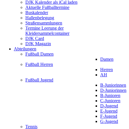
DJK Kalender als iCal laden
Aktuelle Fußballtermine
Buskalender
Hallenbelegung
Straßensammlungen
Termine Leerung der
Kleidersammelcontainer
DJK Card
DJK Magazin
Abteilungen
Fußball Damen
Damen
Fußball Herren
Herren
AH
Fußball Jugend
B-Juniorinnen
D-Juniorinnen
B-Junioren
C-Junioren
D-Jugend
E-Jugend
F-Jugend
G-Jugend
Tennis