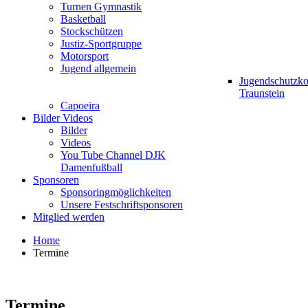
Turnen Gymnastik
Basketball
Stockschützen
Justiz-Sportgruppe
Motorsport
Jugend allgemein
Jugendschutzk
Traunstein
Capoeira
Bilder Videos
Bilder
Videos
You Tube Channel DJK
Damenfußball
Sponsoren
Sponsoringmöglichkeiten
Unsere Festschriftsponsoren
Mitglied werden
Home
Termine
Termine