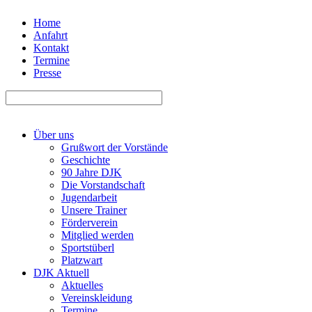
Home
Anfahrt
Kontakt
Termine
Presse
Über uns
Grußwort der Vorstände
Geschichte
90 Jahre DJK
Die Vorstandschaft
Jugendarbeit
Unsere Trainer
Förderverein
Mitglied werden
Sportstüberl
Platzwart
DJK Aktuell
Aktuelles
Vereinskleidung
Termine