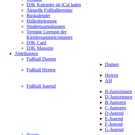
DJK Kalender als iCal laden
Aktuelle Fußballtermine
Buskalender
Hallenbelegung
Straßensammlungen
Termine Leerung der
Kleidersammelcontainer
DJK Card
DJK Magazin
Abteilungen
Fußball Damen
Damen
Fußball Herren
Herren
AH
Fußball Jugend
B-Juniorinnen
D-Juniorinnen
B-Junioren
C-Junioren
D-Jugend
E-Jugend
F-Jugend
G-Jugend
Tennis