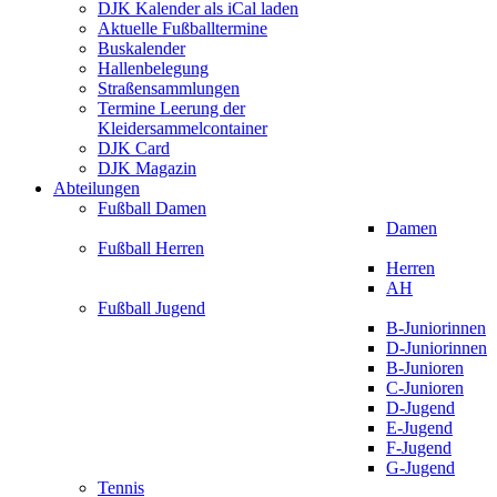
DJK Kalender als iCal laden
Aktuelle Fußballtermine
Buskalender
Hallenbelegung
Straßensammlungen
Termine Leerung der
Kleidersammelcontainer
DJK Card
DJK Magazin
Abteilungen
Fußball Damen
Damen
Fußball Herren
Herren
AH
Fußball Jugend
B-Juniorinnen
D-Juniorinnen
B-Junioren
C-Junioren
D-Jugend
E-Jugend
F-Jugend
G-Jugend
Tennis