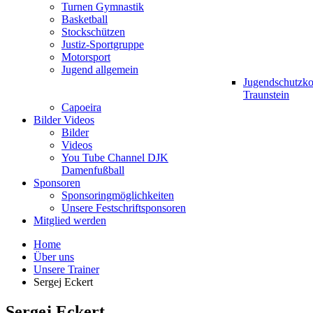
Turnen Gymnastik
Basketball
Stockschützen
Justiz-Sportgruppe
Motorsport
Jugend allgemein
Jugendschutzk
Traunstein
Capoeira
Bilder Videos
Bilder
Videos
You Tube Channel DJK
Damenfußball
Sponsoren
Sponsoringmöglichkeiten
Unsere Festschriftsponsoren
Mitglied werden
Home
Über uns
Unsere Trainer
Sergej Eckert
Sergej Eckert