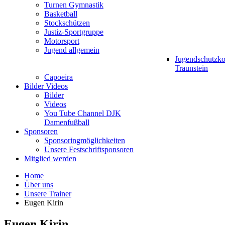
Turnen Gymnastik
Basketball
Stockschützen
Justiz-Sportgruppe
Motorsport
Jugend allgemein
Jugendschutzk
Traunstein
Capoeira
Bilder Videos
Bilder
Videos
You Tube Channel DJK
Damenfußball
Sponsoren
Sponsoringmöglichkeiten
Unsere Festschriftsponsoren
Mitglied werden
Home
Über uns
Unsere Trainer
Eugen Kirin
Eugen Kirin