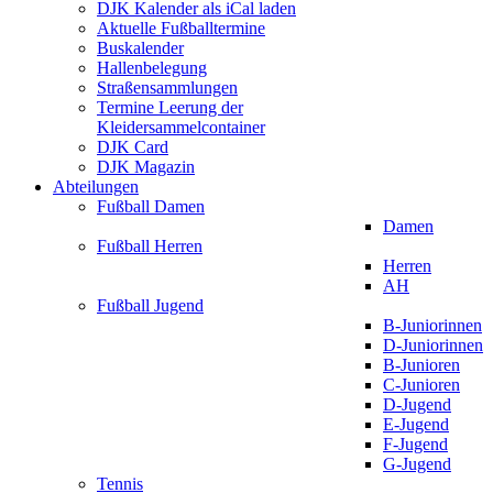
DJK Kalender als iCal laden
Aktuelle Fußballtermine
Buskalender
Hallenbelegung
Straßensammlungen
Termine Leerung der
Kleidersammelcontainer
DJK Card
DJK Magazin
Abteilungen
Fußball Damen
Damen
Fußball Herren
Herren
AH
Fußball Jugend
B-Juniorinnen
D-Juniorinnen
B-Junioren
C-Junioren
D-Jugend
E-Jugend
F-Jugend
G-Jugend
Tennis