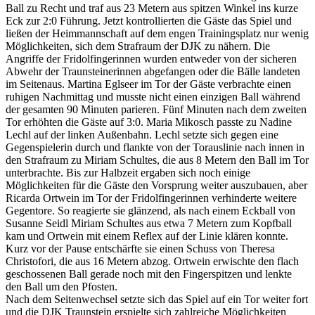
Ball zu Recht und traf aus 23 Metern aus spitzen Winkel ins kurze
Eck zur 2:0 Führung. Jetzt kontrollierten die Gäste das Spiel und
ließen der Heimmannschaft auf dem engen Trainingsplatz nur wenig
Möglichkeiten, sich dem Strafraum der DJK zu nähern. Die
Angriffe der Fridolfingerinnen wurden entweder von der sicheren
Abwehr der Traunsteinerinnen abgefangen oder die Bälle landeten
im Seitenaus. Martina Eglseer im Tor der Gäste verbrachte einen
ruhigen Nachmittag und musste nicht einen einzigen Ball während
der gesamten 90 Minuten parieren. Fünf Minuten nach dem zweiten
Tor erhöhten die Gäste auf 3:0. Maria Mikosch passte zu Nadine
Lechl auf der linken Außenbahn. Lechl setzte sich gegen eine
Gegenspielerin durch und flankte von der Torauslinie nach innen in
den Strafraum zu Miriam Schultes, die aus 8 Metern den Ball im Tor
unterbrachte. Bis zur Halbzeit ergaben sich noch einige
Möglichkeiten für die Gäste den Vorsprung weiter auszubauen, aber
Ricarda Ortwein im Tor der Fridolfingerinnen verhinderte weitere
Gegentore. So reagierte sie glänzend, als nach einem Eckball von
Susanne Seidl Miriam Schultes aus etwa 7 Metern zum Kopfball
kam und Ortwein mit einem Reflex auf der Linie klären konnte.
Kurz vor der Pause entschärfte sie einen Schuss von Theresa
Christofori, die aus 16 Metern abzog. Ortwein erwischte den flach
geschossenen Ball gerade noch mit den Fingerspitzen und lenkte
den Ball um den Pfosten.
Nach dem Seitenwechsel setzte sich das Spiel auf ein Tor weiter fort
und die DJK Traunstein erspielte sich zahlreiche Möglichkeiten