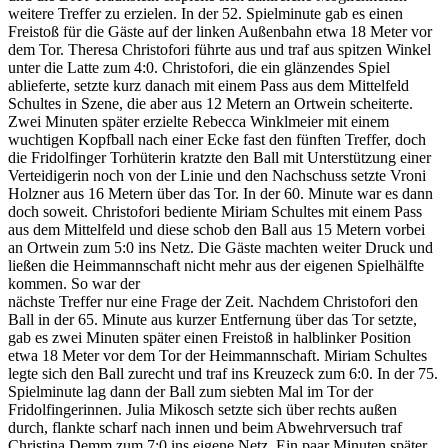
weitere Treffer zu erzielen. In der 52. Spielminute gab es einen
Freistoß für die Gäste auf der linken Außenbahn etwa 18 Meter vor
dem Tor. Theresa Christofori führte aus und traf aus spitzen Winkel
unter die Latte zum 4:0. Christofori, die ein glänzendes Spiel
ablieferte, setzte kurz danach mit einem Pass aus dem Mittelfeld
Schultes in Szene, die aber aus 12 Metern an Ortwein scheiterte.
Zwei Minuten später erzielte Rebecca Winklmeier mit einem
wuchtigen Kopfball nach einer Ecke fast den fünften Treffer, doch
die Fridolfinger Torhüterin kratzte den Ball mit Unterstützung einer
Verteidigerin noch von der Linie und den Nachschuss setzte Vroni
Holzner aus 16 Metern über das Tor. In der 60. Minute war es dann
doch soweit. Christofori bediente Miriam Schultes mit einem Pass
aus dem Mittelfeld und diese schob den Ball aus 15 Metern vorbei
an Ortwein zum 5:0 ins Netz. Die Gäste machten weiter Druck und
ließen die Heimmannschaft nicht mehr aus der eigenen Spielhälfte
kommen. So war der
nächste Treffer nur eine Frage der Zeit. Nachdem Christofori den
Ball in der 65. Minute aus kurzer Entfernung über das Tor setzte,
gab es zwei Minuten später einen Freistoß in halblinker Position
etwa 18 Meter vor dem Tor der Heimmannschaft. Miriam Schultes
legte sich den Ball zurecht und traf ins Kreuzeck zum 6:0. In der 75.
Spielminute lag dann der Ball zum siebten Mal im Tor der
Fridolfingerinnen. Julia Mikosch setzte sich über rechts außen
durch, flankte scharf nach innen und beim Abwehrversuch traf
Christina Demm zum 7:0 ins eigene Netz. Ein paar Minuten später