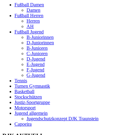
Fußball Damen
Damen
Fußball Herren
Herren
AH
Fußball Jugend
B-Juniorinnen
D-Juniorinnen
B-Junioren
C-Junioren
D-Jugend
E-Jugend
F-Jugend
G-Jugend
Tennis
Turnen Gymnastik
Basketball
Stockschützen
Justiz-Sportgruppe
Motorsport
Jugend allgemein
Jugendschutzkonzept DJK Traunstein
Capoeira