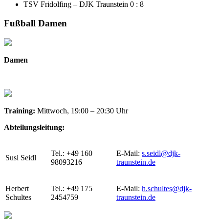
TSV Fridolfing – DJK Traunstein 0 : 8
Fußball Damen
Damen
Training:
Mittwoch, 19:00 – 20:30 Uhr
Abteilungsleitung:
Tel.: +49 160
E-Mail:
s.seidl@djk-
Susi Seidl
98093216
traunstein.de
Herbert
Tel.: +49 175
E-Mail:
h.schultes@djk-
Schultes
2454759
traunstein.de