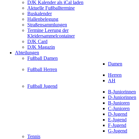
DJK Kalender als iCal laden
Aktuelle Fußballtermine
Buskalender
Hallenbelegung
Straßensammlungen
Termine Leerung der
Kleidersammelcontainer
DJK Card
DJK Magazin
Abteilungen
Fußball Damen
Damen
Fußball Herren
Herren
AH
Fußball Jugend
B-Juniorinnen
D-Juniorinnen
B-Junioren
C-Junioren
D-Jugend
E-Jugend
F-Jugend
G-Jugend
Tennis