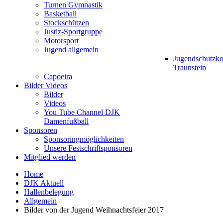
Turnen Gymnastik
Basketball
Stockschützen
Justiz-Sportgruppe
Motorsport
Jugend allgemein
Jugendschutzk
Traunstein
Capoeira
Bilder Videos
Bilder
Videos
You Tube Channel DJK
Damenfußball
Sponsoren
Sponsoringmöglichkeiten
Unsere Festschriftsponsoren
Mitglied werden
Home
DJK Aktuell
Hallenbelegung
Allgemein
Bilder von der Jugend Weihnachtsfeier 2017