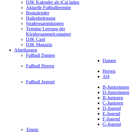
DJK Kalender als iCal laden
Aktuelle Fußballtermine
Buskalender
Hallenbelegung
Straßensammlungen
Termine Leerung der
Kleidersammelcontainer
DJK Card
DJK Magazin
Abteilungen
Fußball Damen
Damen
Fußball Herren
Herren
AH
Fußball Jugend
B-Juniorinnen
D-Juniorinnen
B-Junioren
C-Junioren
D-Jugend
E-Jugend
F-Jugend
G-Jugend
Tennis