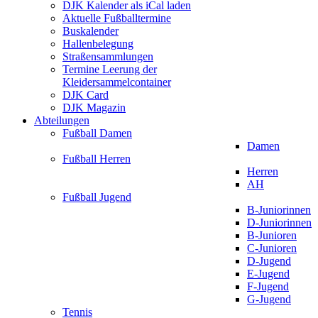
DJK Kalender als iCal laden
Aktuelle Fußballtermine
Buskalender
Hallenbelegung
Straßensammlungen
Termine Leerung der
Kleidersammelcontainer
DJK Card
DJK Magazin
Abteilungen
Fußball Damen
Damen
Fußball Herren
Herren
AH
Fußball Jugend
B-Juniorinnen
D-Juniorinnen
B-Junioren
C-Junioren
D-Jugend
E-Jugend
F-Jugend
G-Jugend
Tennis