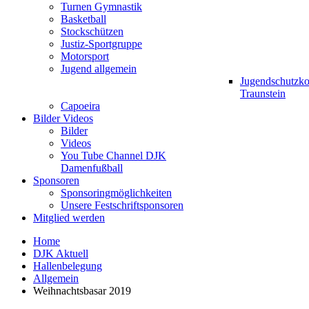
Turnen Gymnastik
Basketball
Stockschützen
Justiz-Sportgruppe
Motorsport
Jugend allgemein
Jugendschutzk
Traunstein
Capoeira
Bilder Videos
Bilder
Videos
You Tube Channel DJK
Damenfußball
Sponsoren
Sponsoringmöglichkeiten
Unsere Festschriftsponsoren
Mitglied werden
Home
DJK Aktuell
Hallenbelegung
Allgemein
Weihnachtsbasar 2019