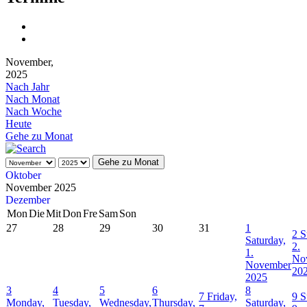
November,
2025
Nach Jahr
Nach Monat
Nach Woche
Heute
Gehe zu Monat
Gehe zu Monat
Oktober
November 2025
Dezember
Mon
Die
Mit
Don
Fre
Sam
Son
27
28
29
30
31
1
2
S
Saturday,
2.
1.
No
November
20
2025
3
4
5
6
8
7
Friday,
9
S
Monday,
Tuesday,
Wednesday,
Thursday,
Saturday,