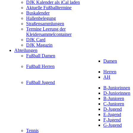
DJK Kalender als iCal laden
Aktuelle Fußballtermine
Buskalender
Hallenbelegung
Straßensammlungen
Termine Leerung der
Kleidersammelcontainer
DJK Card
DJK Magazin
Abteilungen
Fußball Damen
Damen
Fußball Herren
Herren
AH
Fußball Jugend
B-Juniorinnen
D-Juniorinnen
B-Junioren
C-Junioren
D-Jugend
E-Jugend
F-Jugend
G-Jugend
Tennis