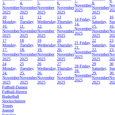
7.
9.
3.
4.
5.
6.
8.
November
No
November
November
November
November
November
2025
20
2025
2025
2025
2025
2025
10
11
12
13
15
16
14
Friday,
Monday,
Tuesday,
Wednesday,
Thursday,
Saturday,
Sun
14.
10.
11.
12.
13.
15.
16.
November
November
November
November
November
November
No
2025
2025
2025
2025
2025
2025
20
17
18
19
20
22
23
21
Friday,
Monday,
Tuesday,
Wednesday,
Thursday,
Saturday,
Sun
21.
17.
18.
19.
20.
22.
23.
November
November
November
November
November
November
No
2025
2025
2025
2025
2025
2025
20
24
25
26
27
29
30
28
Friday,
Monday,
Tuesday,
Wednesday,
Thursday,
Saturday,
Sun
28.
24.
25.
26.
27.
29.
30.
November
November
November
November
November
November
No
2025
2025
2025
2025
2025
2025
20
Fußball-Damen
Fußball-Herren
Basketball
Stockschützen
Tennis
Jugend
Sonstige