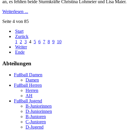
an, es fehlten beide Sturmkräfte Christina Lohmeier und Lisa Maier.
Weiterlesen ...
Seite 4 von 85
Start
Zurück
1
2
3
4
5
6
7
8
9
10
Weiter
Ende
Abteilungen
Fußball Damen
Damen
Fußball Herren
Herren
AH
Fußball Jugend
B-Juniorinnen
D-Juniorinnen
B-Junioren
C-Junioren
D-Jugend