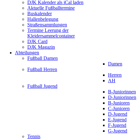
DJK Kalender als iCal laden
Aktuelle Fußballtermine
Buskalender
Hallenbelegung
Straßensammlungen
Termine Leerung der
Kleidersammelcontainer
DJK Card
DJK Magazin
Abteilungen
Fußball Damen
Damen
Fußball Herren
Herren
AH
Fußball Jugend
B-Juniorinnen
D-Juniorinnen
B-Junioren
C-Junioren
D-Jugend
E-Jugend
F-Jugend
G-Jugend
Tennis