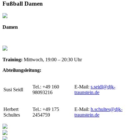
Fußball Damen
Damen
Training:
Mittwoch, 19:00 – 20:30 Uhr
Abteilungsleitung:
Tel.: +49 160
E-Mail:
s.seidl@djk-
Susi Seidl
98093216
traunstein.de
Herbert
Tel.: +49 175
E-Mail:
h.schultes@djk-
Schultes
2454759
traunstein.de