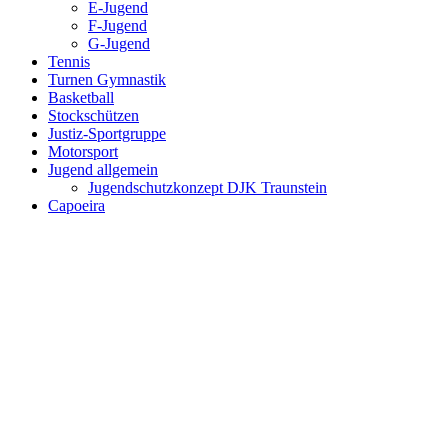
E-Jugend
F-Jugend
G-Jugend
Tennis
Turnen Gymnastik
Basketball
Stockschützen
Justiz-Sportgruppe
Motorsport
Jugend allgemein
Jugendschutzkonzept DJK Traunstein
Capoeira