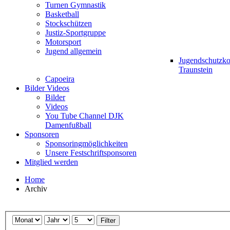
Turnen Gymnastik
Basketball
Stockschützen
Justiz-Sportgruppe
Motorsport
Jugend allgemein
Jugendschutzk
Traunstein
Capoeira
Bilder Videos
Bilder
Videos
You Tube Channel DJK
Damenfußball
Sponsoren
Sponsoringmöglichkeiten
Unsere Festschriftsponsoren
Mitglied werden
Home
Archiv
Filter