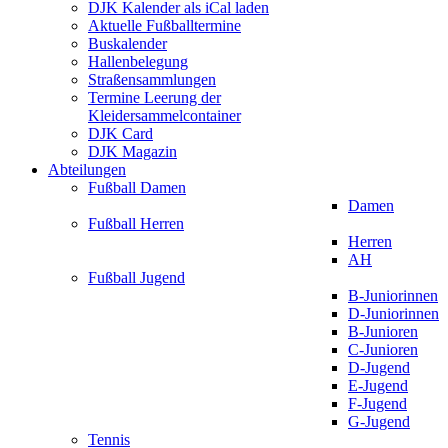
DJK Kalender als iCal laden
Aktuelle Fußballtermine
Buskalender
Hallenbelegung
Straßensammlungen
Termine Leerung der
Kleidersammelcontainer
DJK Card
DJK Magazin
Abteilungen
Fußball Damen
Damen
Fußball Herren
Herren
AH
Fußball Jugend
B-Juniorinnen
D-Juniorinnen
B-Junioren
C-Junioren
D-Jugend
E-Jugend
F-Jugend
G-Jugend
Tennis