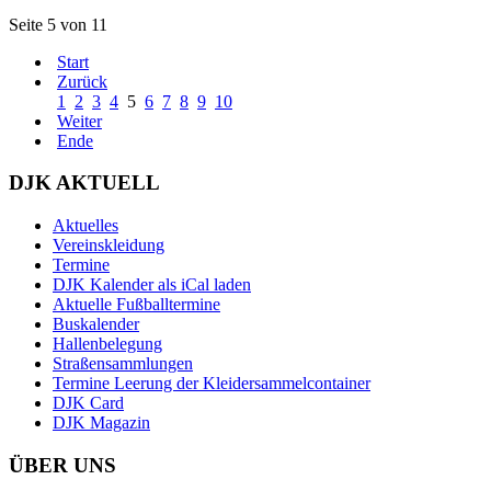
Seite 5 von 11
Start
Zurück
1
2
3
4
5
6
7
8
9
10
Weiter
Ende
DJK AKTUELL
Aktuelles
Vereinskleidung
Termine
DJK Kalender als iCal laden
Aktuelle Fußballtermine
Buskalender
Hallenbelegung
Straßensammlungen
Termine Leerung der Kleidersammelcontainer
DJK Card
DJK Magazin
ÜBER UNS